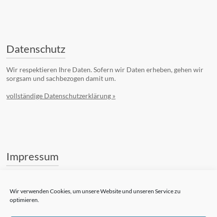
Datenschutz
Wir respektieren Ihre Daten. Sofern wir Daten erheben, gehen wir
sorgsam und sachbezogen damit um.
vollständige Datenschutzerklärung »
Impressum
Stifterkreis Zukunft
Kufsteiner Str. 7
Wir verwenden Cookies, um unsere Website und unseren Service zu
83022 Rosenheim
optimieren.
Telefon: +49 (8031) 182-84510