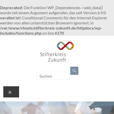
Deprecated
: Die Funktion WP_Dependencies->add_data()
wurde mit einem Argument aufgerufen, das seit Version 6.9.0
veraltet ist
! Conditional Comments für den Internet Explorer
werden von allen unterstützten Browsern ignoriert. in
/var/www/vhosts/stifterkreis-zukunft.de/httpdocs/wp-
includes/functions.php
on line
6170
Zum
Inhalt
springen
Stifterkreis
Zukunft
gemeinsam
Menü
individuell
fördern