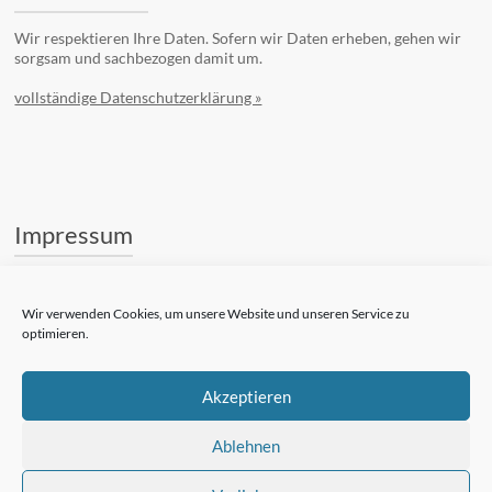
Wir respektieren Ihre Daten. Sofern wir Daten erheben, gehen wir
sorgsam und sachbezogen damit um.
vollständige Datenschutzerklärung »
Impressum
Stifterkreis Zukunft
Kufsteiner Str. 7
Wir verwenden Cookies, um unsere Website und unseren Service zu
83022 Rosenheim
optimieren.
Telefon: +49 (8031) 182-84510
Telefax: +49 (8031) 182-84550
Akzeptieren
E-Mail:
Kontaktformular
vollständiges Impressum »
Ablehnen