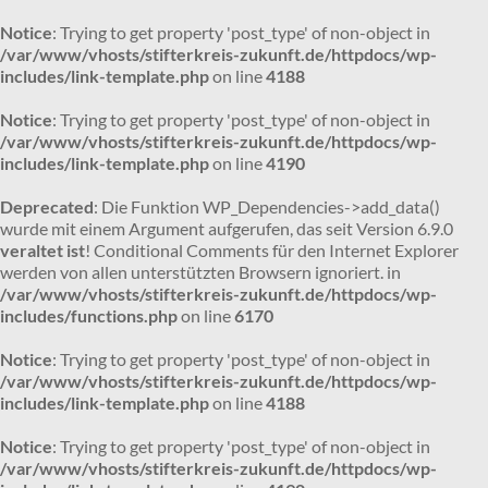
Notice
: Trying to get property 'post_type' of non-object in
/var/www/vhosts/stifterkreis-zukunft.de/httpdocs/wp-
includes/link-template.php
on line
4188
Notice
: Trying to get property 'post_type' of non-object in
/var/www/vhosts/stifterkreis-zukunft.de/httpdocs/wp-
includes/link-template.php
on line
4190
Deprecated
: Die Funktion WP_Dependencies->add_data()
wurde mit einem Argument aufgerufen, das seit Version 6.9.0
veraltet ist
! Conditional Comments für den Internet Explorer
werden von allen unterstützten Browsern ignoriert. in
/var/www/vhosts/stifterkreis-zukunft.de/httpdocs/wp-
includes/functions.php
on line
6170
Notice
: Trying to get property 'post_type' of non-object in
/var/www/vhosts/stifterkreis-zukunft.de/httpdocs/wp-
includes/link-template.php
on line
4188
Notice
: Trying to get property 'post_type' of non-object in
/var/www/vhosts/stifterkreis-zukunft.de/httpdocs/wp-