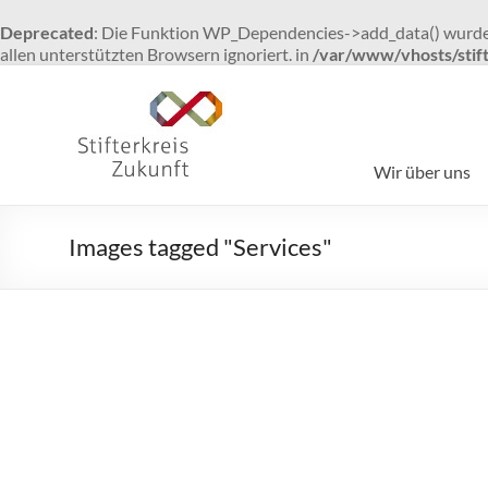
Deprecated
: Die Funktion WP_Dependencies->add_data() wurde 
allen unterstützten Browsern ignoriert. in
/var/www/vhosts/stift
Zum
Inhalt
Stifterkreis
springen
Zukunft
Wir über uns
gemeinsam
individuell
Images tagged "Services"
fördern