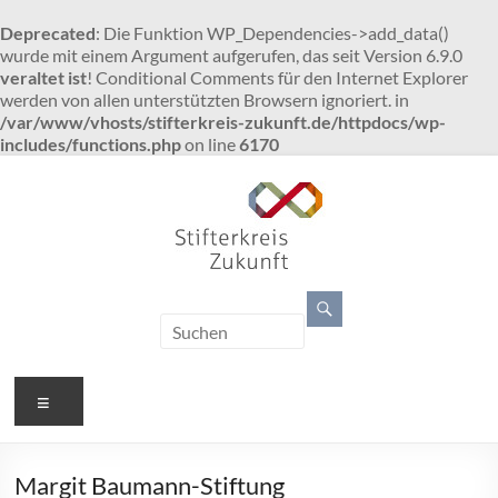
Deprecated
: Die Funktion WP_Dependencies->add_data()
wurde mit einem Argument aufgerufen, das seit Version 6.9.0
veraltet ist
! Conditional Comments für den Internet Explorer
werden von allen unterstützten Browsern ignoriert. in
/var/www/vhosts/stifterkreis-zukunft.de/httpdocs/wp-
includes/functions.php
on line
6170
Zum
Inhalt
springen
Stifterkreis
Zukunft
gemeinsam
Menü
individuell
fördern
Margit Baumann-Stiftung